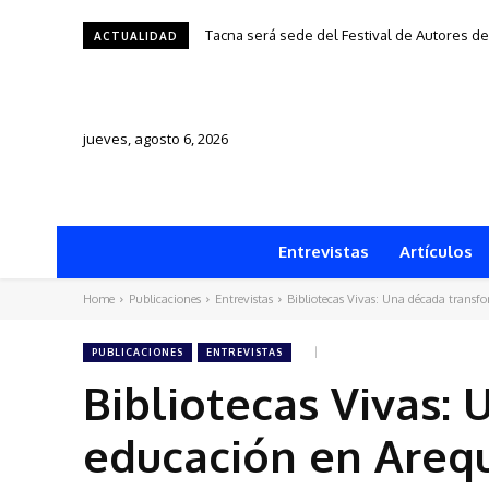
Tacna será sede del Festival de Autores de 
Una silla, una historia y una ciudad: “195
ACTUALIDAD
jueves, agosto 6, 2026
Entrevistas
Artículos
Home
Publicaciones
Entrevistas
Bibliotecas Vivas: Una década transf
PUBLICACIONES
ENTREVISTAS
Bibliotecas Vivas:
educación en Areq