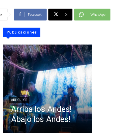
Facebook
X
WhatsApp
re
Publicaciones
ARTÍCULOS
¡Arriba los Andes!
¡Abajo los Andes!