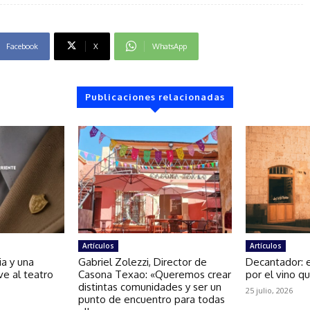
Facebook
X
WhatsApp
Publicaciones relacionadas
Artículos
Artículos
ria y una
Gabriel Zolezzi, Director de
Decantador: 
ve al teatro
Casona Texao: «Queremos crear
por el vino q
distintas comunidades y ser un
25 julio, 2026
punto de encuentro para todas