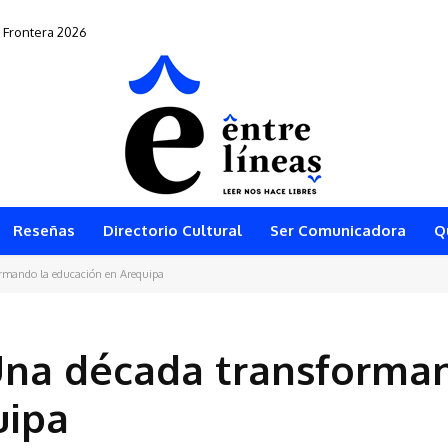
Frontera 2026
0” vuelve al teatro arequipeño
Reseñas
Directorio Cultural
Ser Comunicadora
Q
ormando la educación en Arequipa
 Una década transforma
uipa