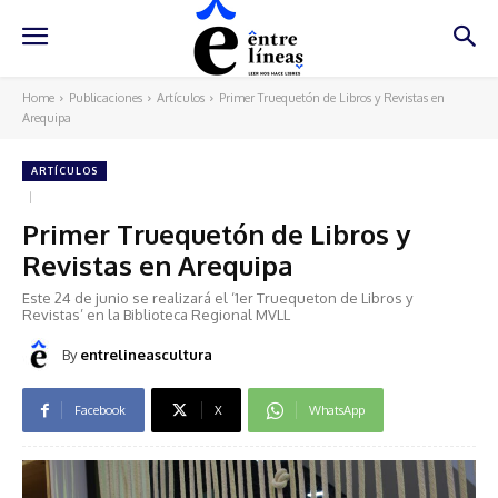
Home
Publicaciones
Artículos
Primer Truequetón de Libros y Revistas en
Arequipa
ARTÍCULOS
Primer Truequetón de Libros y
Revistas en Arequipa
Este 24 de junio se realizará el ‘1er Truequeton de Libros y
Revistas’ en la Biblioteca Regional MVLL
By
entrelineascultura
Facebook
X
WhatsApp