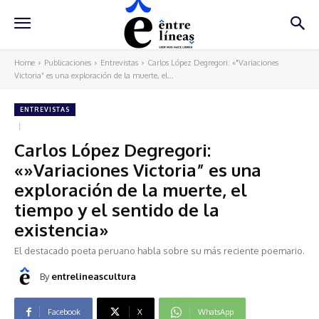
Home
Publicaciones
Entrevistas
Carlos López Degregori: «"Variaciones
Victoria” es una exploración de la muerte, el...
ENTREVISTAS
Carlos López Degregori:
«»Variaciones Victoria” es una
exploración de la muerte, el
tiempo y el sentido de la
existencia»
El destacado poeta peruano habla sobre su más reciente poemario.
By
entrelineascultura
Facebook
X
WhatsApp