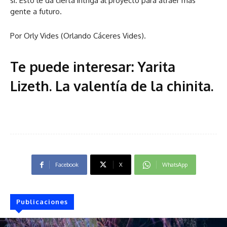
sí. Esto le da cierta intriga al proyecto para atraer más
gente a futuro.
Por Orly Vides (Orlando Cáceres Vides).
Te puede interesar:
Yarita
Lizeth. La valentía de la chinita
.
Facebook
X
WhatsApp
Publicaciones