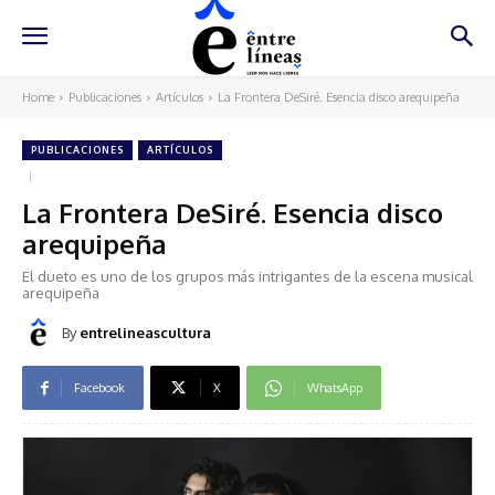
Home
Publicaciones
Artículos
La Frontera DeSiré. Esencia disco arequipeña
PUBLICACIONES
ARTÍCULOS
La Frontera DeSiré. Esencia disco
arequipeña
El dueto es uno de los grupos más intrigantes de la escena musical
arequipeña
By
entrelineascultura
Facebook
X
WhatsApp