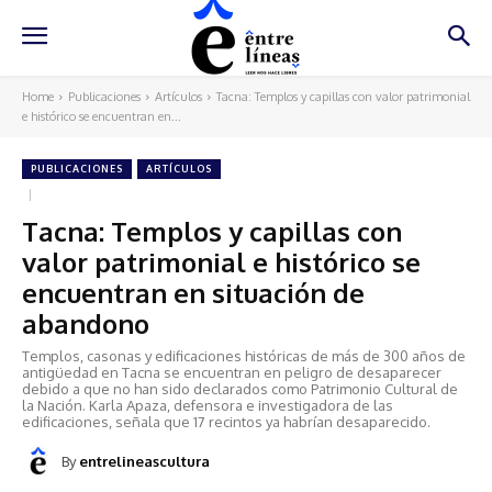
Home
Publicaciones
Artículos
Tacna: Templos y capillas con valor patrimonial
e histórico se encuentran en...
PUBLICACIONES
ARTÍCULOS
Tacna: Templos y capillas con
valor patrimonial e histórico se
encuentran en situación de
abandono
Templos, casonas y edificaciones históricas de más de 300 años de
antigüedad en Tacna se encuentran en peligro de desaparecer
debido a que no han sido declarados como Patrimonio Cultural de
la Nación. Karla Apaza, defensora e investigadora de las
edificaciones, señala que 17 recintos ya habrían desaparecido.
By
entrelineascultura