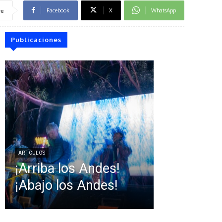
Facebook
X
WhatsApp
re
Publicaciones
ARTÍCULOS
¡Arriba los Andes!
¡Abajo los Andes!