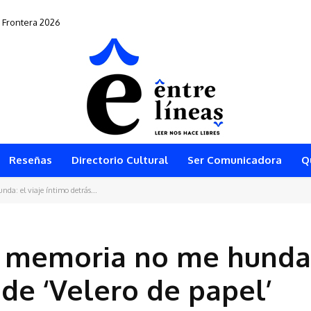
Frontera 2026
” vuelve al teatro arequipeño
Reseñas
Directorio Cultural
Ser Comunicadora
Q
da: el viaje íntimo detrás...
a memoria no me hunda:
 de ‘Velero de papel’