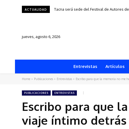
Tacna será sede del Festival de Autores de 
Una silla, una historia y una ciudad: “1950
ACTUALIDAD
jueves, agosto 6, 2026
Entrevistas
Artículos
Home
Publicaciones
Entrevistas
Escribo para que la memoria no me hun
PUBLICACIONES
ENTREVISTAS
Escribo para que l
viaje íntimo detrás