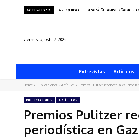
AREQUIPA CELEBRARÁ SU ANIVERSARIO CO
Tacna será sede del Festival de Autore
ACTUALIDAD
viernes, agosto 7, 2026
Entrevistas
Artículos
Home
Publicaciones
Artículos
Premios Pulitzer reconoce la valiente la
PUBLICACIONES
ARTÍCULOS
Premios Pulitzer r
periodística en Ga