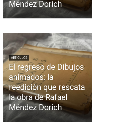
Méndez Dorich
ARTÍCULOS
El regreso de Dibujos
animados: la
reedición que rescata
la obra de Rafael
Méndez Dorich