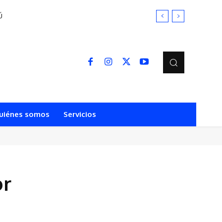
Ú
uiénes somos
Servicios
or