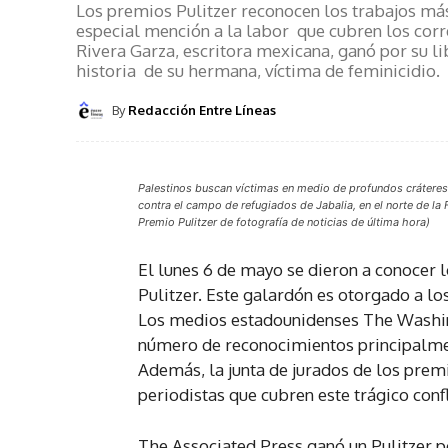
Los premios Pulitzer reconocen los trabajos más
especial mención a la labor que cubren los corr
Rivera Garza, escritora mexicana, ganó por su li
historia de su hermana, víctima de feminicidio.
By
Redacción Entre Líneas
Palestinos buscan víctimas en medio de profundos cráteres 
contra el campo de refugiados de Jabalia, en el norte de l
Premio Pulitzer de fotografía de noticias de última hora)
El lunes 6 de mayo se dieron a conocer 
Pulitzer. Este galardón es otorgado a lo
Los medios estadounidenses The Washin
número de reconocimientos principalmen
Además, la junta de jurados de los premi
periodistas que cubren este trágico confl
The Associated Press ganó un Pulitzer po