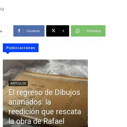
na
Facebook
X
WhatsApp
re
Publicaciones
ARTÍCULOS
El regreso de Dibujos
animados: la
reedición que rescata
la obra de Rafael