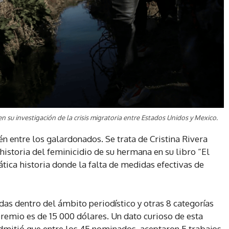
n su investigación de la crisis migratoria entre Estados Unidos y Mexico.
 entre los galardonados. Se trata de Cristina Rivera
historia del feminicidio de su hermana en su libro “El
tica historia donde la falta de medidas efectivas de
adas dentro del ámbito periodístico y otras 8 categorías
 premio es de 15 000 dólares. Un dato curioso de esta
admitió que entre los 45 nominados, aceptaron 5 trabajos