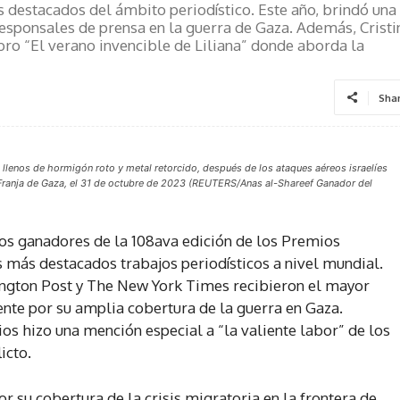
 destacados del ámbito periodístico. Este año, brindó una
esponsales de prensa en la guerra de Gaza. Además, Cristi
bro “El verano invencible de Liliana” donde aborda la
Sha
llenos de hormigón roto y metal retorcido, después de los ataques aéreos israelíes
a Franja de Gaza, el 31 de octubre de 2023 (REUTERS/Anas al-Shareef Ganador del
los ganadores de la 108ava edición de los Premios
s más destacados trabajos periodísticos a nivel mundial.
gton Post y The New York Times recibieron el mayor
te por su amplia cobertura de la guerra en Gaza.
os hizo una mención especial a “la valiente labor” de los
icto.
r su cobertura de la crisis migratoria en la frontera de