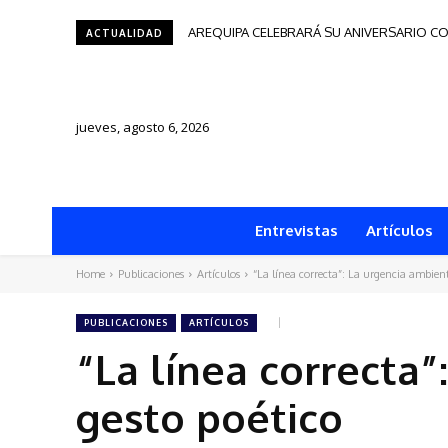
AREQUIPA CELEBRARÁ SU ANIVERSARIO CON 
Tacna será sede del Festival de Autores d
ACTUALIDAD
jueves, agosto 6, 2026
Entrevistas
Artículos
Home
Publicaciones
Artículos
“La línea correcta”: La urgencia ambient
PUBLICACIONES
ARTÍCULOS
“La línea correcta”
gesto poético