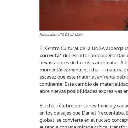
Fotografía: ALTO DE LA LUNA
El Centro Cultural de la UNSA alberga la
correcta”
del escultor arequipeño Danie
devastadores de la crisis ambiental. A 
momentáneamente el ichu —materia prim
escasez que este material enfrenta debi
continente. Este cambio de materialidad
abre nuevas posibilidades expresivas en e
El ichu, célebre por su resiliencia y ca
en los paisajes que Daniel frecuentaba.
global, se convierte en el núcleo conce
ausencia con una mirada crítica, transf