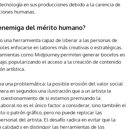
a tecnología en sus producciones debido a la carencia de
aciones humanas.
o enemiga del mérito humano?
omo una herramienta capaz de liberar a las personas de
doles enfocarse en labores más creativas o estratégicas.
rramientas como Midjourney permiten generar bocetos en
ajo, popularizando el acceso a la creación de contenido
n artística.
a una problemática: la posible erosión del valor social
era en segundos una ilustración que a un artista le
l cuestionamiento de si estamos premiando la
aboral no es el único factor a considerar, sino también el
ilo o patrón gráfico, pero no puede replicar las
rsonal del artista. El desafío radica en evitar que la
n calidad y en distinguir las herramientas de los