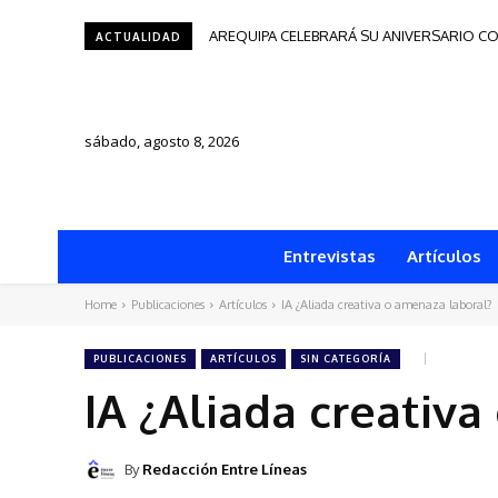
AREQUIPA CELEBRARÁ SU ANIVERSARIO CO
ACTUALIDAD
sábado, agosto 8, 2026
Entrevistas
Artículos
Home
Publicaciones
Artículos
IA ¿Aliada creativa o amenaza laboral?
PUBLICACIONES
ARTÍCULOS
SIN CATEGORÍA
IA ¿Aliada creativ
By
Redacción Entre Líneas