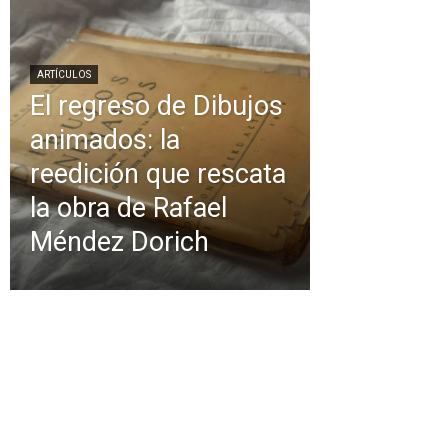
ARTÍCULOS
El regreso de Dibujos
animados: la
reedición que rescata
la obra de Rafael
Méndez Dorich