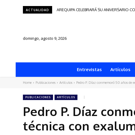
AREQUIPA CELEBRARÁ SU ANIVERSARIO CON 
Tacna será sede del Festival de Autores d
ACTUALIDAD
domingo, agosto 9, 2026
Entrevistas
Artículos
Home
Publicaciones
Artículos
Pedro P. Díaz conmemoró 50 años de e
PUBLICACIONES
ARTÍCULOS
Pedro P. Díaz con
técnica con exalu