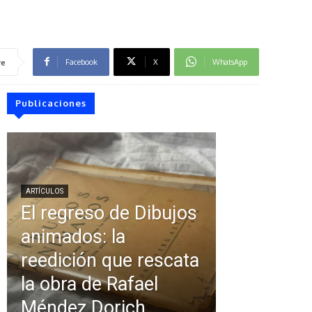
Facebook
X
WhatsApp
re
Publicaciones
ARTÍCULOS
El regreso de Dibujos
animados: la
reedición que rescata
la obra de Rafael
Méndez Dorich