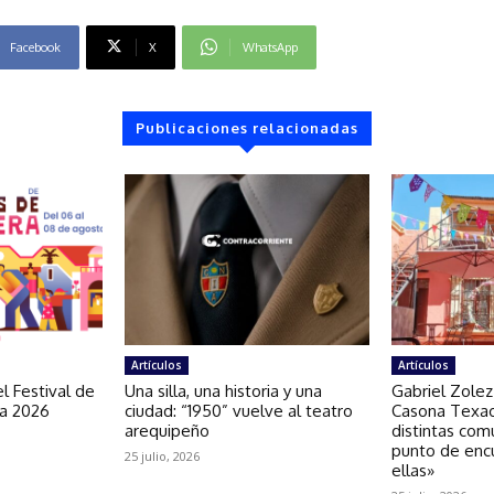
Facebook
X
WhatsApp
Publicaciones relacionadas
Artículos
Artículos
l Festival de
Una silla, una historia y una
Gabriel Zolez
ra 2026
ciudad: “1950” vuelve al teatro
Casona Texao
arequipeño
distintas com
punto de enc
25 julio, 2026
ellas»