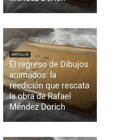
ARTÍCULOS
El regreso de Dibujos
animados: la
reedición que rescata
la obra de Rafael
Méndez Dorich