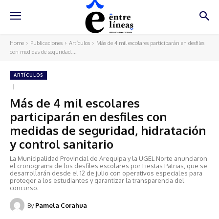
Home
Publicaciones
Artículos
Más de 4 mil escolares participarán en desfiles
con medidas de seguridad,...
ARTÍCULOS
Más de 4 mil escolares
participarán en desfiles con
medidas de seguridad, hidratación
y control sanitario
La Municipalidad Provincial de Arequipa y la UGEL Norte anunciaron
el cronograma de los desfiles escolares por Fiestas Patrias, que se
desarrollarán desde el 12 de julio con operativos especiales para
proteger a los estudiantes y garantizar la transparencia del
concurso.
By
Pamela Corahua