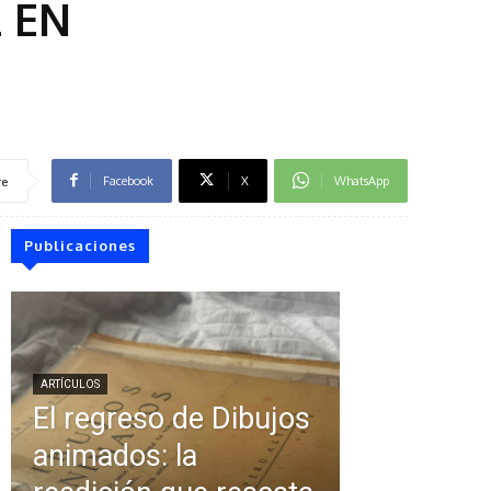
 EN
Facebook
X
WhatsApp
re
Publicaciones
ARTÍCULOS
El regreso de Dibujos
animados: la