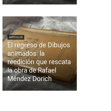
ARTÍCULOS
El regreso de Dibujos
animados: la
reedición que rescata
la obra de Rafael
Méndez Dorich