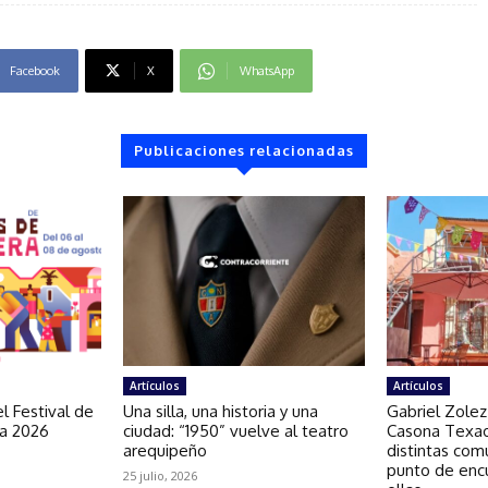
Facebook
X
WhatsApp
Publicaciones relacionadas
Artículos
Artículos
l Festival de
Una silla, una historia y una
Gabriel Zolez
ra 2026
ciudad: “1950” vuelve al teatro
Casona Texao
arequipeño
distintas com
punto de enc
25 julio, 2026