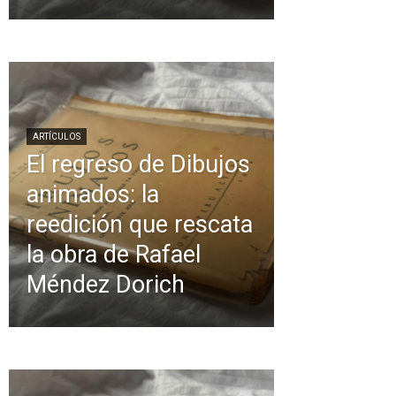
ARTÍCULOS
El regreso de Dibujos
animados: la
reedición que rescata
la obra de Rafael
Méndez Dorich