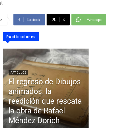
al
Facebook
X
WhatsApp
re
Publicaciones
ARTÍCULOS
El regreso de Dibujos
animados: la
reedición que rescata
la obra de Rafael
Méndez Dorich