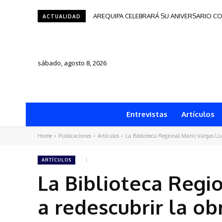
AREQUIPA CELEBRARÁ SU ANIVERSARIO CON
Tacna será sede del Festival de Autores 
ACTUALIDAD
sábado, agosto 8, 2026
Entrevistas
Artículos
Home
Publicaciones
Artículos
La Biblioteca Regional Mario Vargas LLos
ARTÍCULOS
La Biblioteca Regi
a redescubrir la o