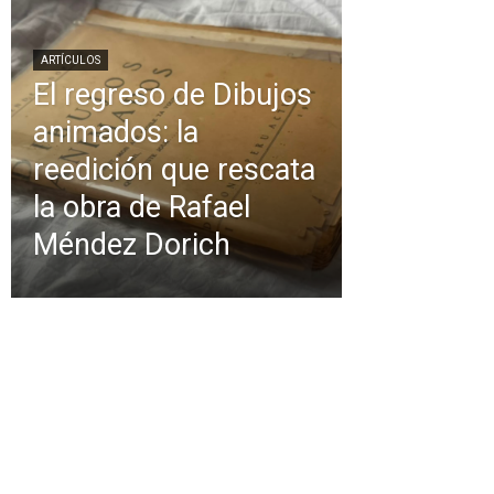
ARTÍCULOS
El regreso de Dibujos
animados: la
reedición que rescata
la obra de Rafael
Méndez Dorich