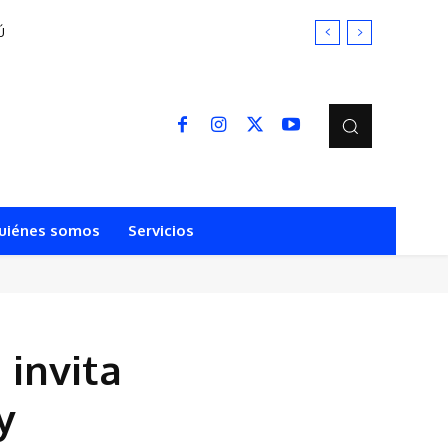
uiénes somos
Servicios
 invita
y