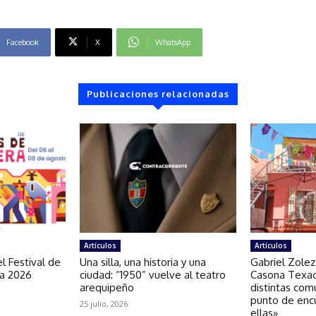
Facebook
X
WhatsApp
Publicaciones relacionadas
Artículos
Artículos
l Festival de
Una silla, una historia y una
Gabriel Zolez
ra 2026
ciudad: “1950” vuelve al teatro
Casona Texao
arequipeño
distintas com
punto de enc
25 julio, 2026
ellas»