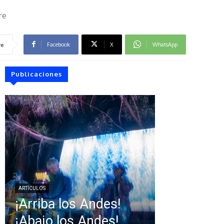
re
Facebook
X
WhatsApp
re
Publicaciones
ARTÍCULOS
¡Arriba los Andes!
¡Abajo los Andes!