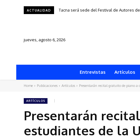
Una silla, una historia y una ciudad: “1950”
ACTUALIDAD
jueves, agosto 6, 2026
Entrevistas
Artículos
Home
Publicaciones
Artículos
Presentarán recital gratuito de piano a
ARTÍCULOS
Presentarán recital
estudiantes de la