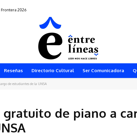
 vuelve al teatro arequipeño
Reseñas
Directorio Cultural
Ser Comunicadora
Q
 cargo de estudiantes de la UNSA
 gratuito de piano a ca
 UNSA