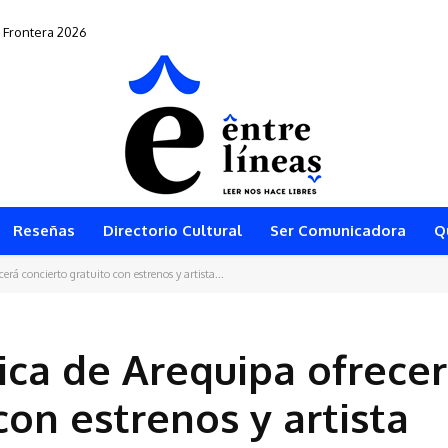
ontera 2026
 vuelve al teatro arequipeño
Reseñas
Directorio Cultural
Ser Comunicadora
Q
rá concierto gratuito con estrenos y artista...
ica de Arequipa ofrece
con estrenos y artista