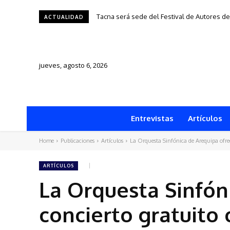
Tacna será sede del Festival de Autores de Fr
Una silla, una historia y una ciudad: “1950”
ACTUALIDAD
jueves, agosto 6, 2026
Entrevistas
Artículos
Home
Publicaciones
Artículos
La Orquesta Sinfónica de Arequipa ofrece
ARTÍCULOS
La Orquesta Sinfón
concierto gratuito 