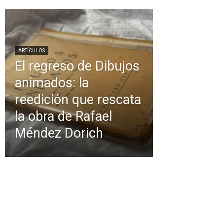
ARTÍCULOS
El regreso de Dibujos
animados: la
reedición que rescata
la obra de Rafael
Méndez Dorich