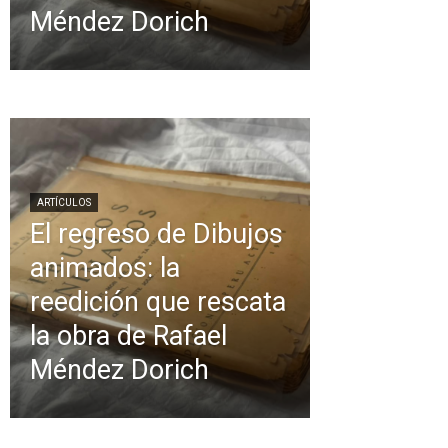
Méndez Dorich
ARTÍCULOS
El regreso de Dibujos
animados: la
reedición que rescata
la obra de Rafael
Méndez Dorich