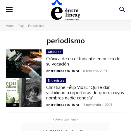
Home
Tags
Periodismo
periodismo
Artículos
Crónica de un estudiante en busca de
su vocación
entrelineascultura
-
8 febrero, 2024
Entrevistas
Christiane Félip Vidal: “Quise dar
visibilidad a reporteras de guerra cuyos
nombres nadie conocía”
entrelineascultura
-
6 noviembre, 2023
- Advertisement -