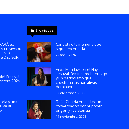
Entrevistas
RARÁ SU
Candela o la memoria que
ON EL MAYOR
sigue encendida
GOS DE
29 abril, 2026
S DEL SUR
Arwa Mahdawi en el Hay
Festival: feminismo, liderazgo
del Festival
y un periodismo que
ontera 2026
cuestiona las narrativas
dominantes
12 diciembre, 2025
toria y una
Rafia Zakaria en el Hay: una
elve al
conversación sobre poder,
ño
origen y resistencia
19 noviembre, 2025