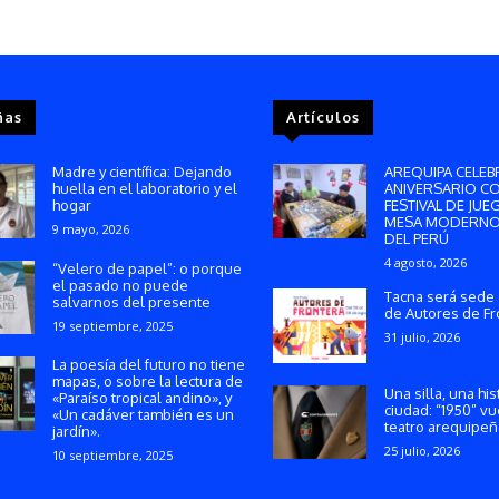
ñas
Artículos
Madre y científica: Dejando
AREQUIPA CELEB
huella en el laboratorio y el
ANIVERSARIO C
hogar
FESTIVAL DE JUE
MESA MODERNO
9 mayo, 2026
DEL PERÚ
4 agosto, 2026
“Velero de papel”: o porque
el pasado no puede
Tacna será sede 
salvarnos del presente
de Autores de Fr
19 septiembre, 2025
31 julio, 2026
La poesía del futuro no tiene
mapas, o sobre la lectura de
Una silla, una his
«Paraíso tropical andino», y
ciudad: “1950” vu
«Un cadáver también es un
teatro arequipe
jardín».
25 julio, 2026
10 septiembre, 2025