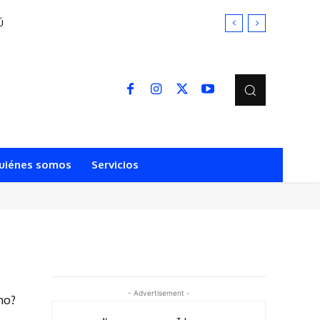
Ú
uiénes somos
Servicios
- Advertisement -
no?