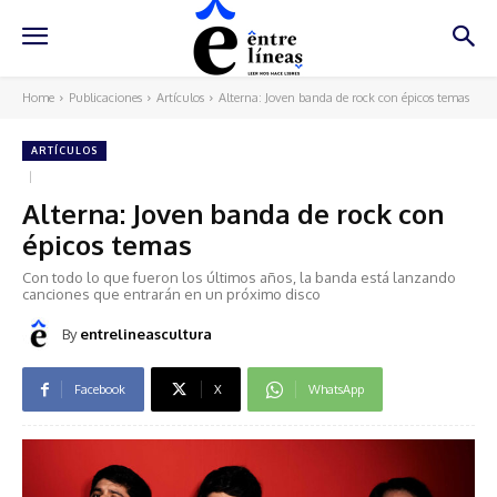
Home
Publicaciones
Artículos
Alterna: Joven banda de rock con épicos temas
ARTÍCULOS
Alterna: Joven banda de rock con
épicos temas
Con todo lo que fueron los últimos años, la banda está lanzando
canciones que entrarán en un próximo disco
By
entrelineascultura
Facebook
X
WhatsApp