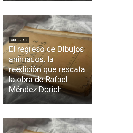
ARTÍCULOS
El regreso de Dibujos
animados: la
reedición que rescata
la obra de Rafael
Méndez Dorich