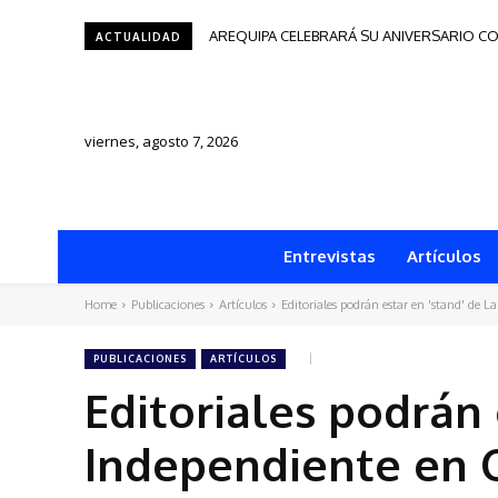
AREQUIPA CELEBRARÁ SU ANIVERSARIO CO
Tacna será sede del Festival de Autore
ACTUALIDAD
viernes, agosto 7, 2026
Entrevistas
Artículos
Home
Publicaciones
Artículos
Editoriales podrán estar en 'stand' de 
PUBLICACIONES
ARTÍCULOS
Editoriales podrán 
Independiente en 