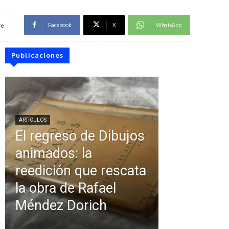
Facebook
X
WhatsApp
re
Publicaciones
ARTÍCULOS
El regreso de Dibujos
animados: la
reedición que rescata
la obra de Rafael
Méndez Dorich