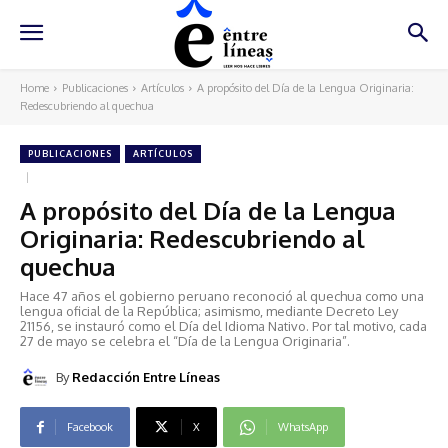
Home
Publicaciones
Artículos
A propósito del Día de la Lengua Originaria:
Redescubriendo al quechua
PUBLICACIONES
ARTÍCULOS
A propósito del Día de la Lengua
Originaria: Redescubriendo al
quechua
Hace 47 años el gobierno peruano reconoció al quechua como una
lengua oficial de la República; asimismo, mediante Decreto Ley
21156, se instauró como el Día del Idioma Nativo. Por tal motivo, cada
27 de mayo se celebra el “Día de la Lengua Originaria”.
By
Redacción Entre Líneas
Facebook
X
WhatsApp