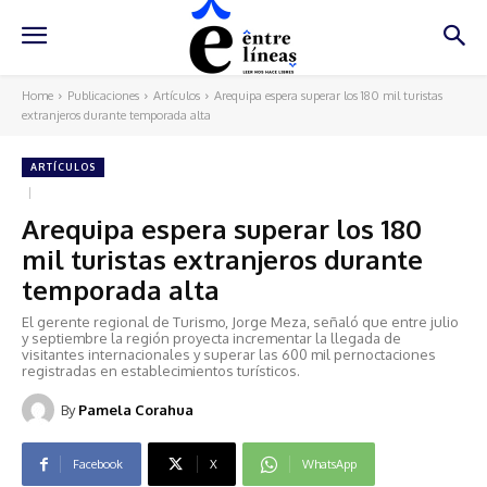
Home
Publicaciones
Artículos
Arequipa espera superar los 180 mil turistas
extranjeros durante temporada alta
ARTÍCULOS
Arequipa espera superar los 180
mil turistas extranjeros durante
temporada alta
El gerente regional de Turismo, Jorge Meza, señaló que entre julio
y septiembre la región proyecta incrementar la llegada de
visitantes internacionales y superar las 600 mil pernoctaciones
registradas en establecimientos turísticos.
By
Pamela Corahua
Facebook
X
WhatsApp