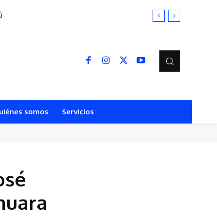
Ú
uiénes somos
Servicios
osé
huara