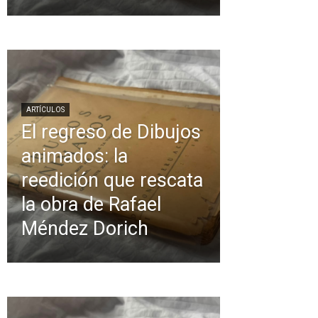
ARTÍCULOS
El regreso de Dibujos
animados: la
reedición que rescata
la obra de Rafael
Méndez Dorich