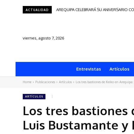
AREQUIPA CELEBRARÁ SU ANIVERSARIO CO
ACTUALIDAD
viernes, agosto 7, 2026
Entrevistas
Artículos
Home
Publicaciones
Artículos
Los tres bastiones de Keiko en Arequipa:
ARTÍCULOS
Los tres bastiones 
Luis Bustamante y 