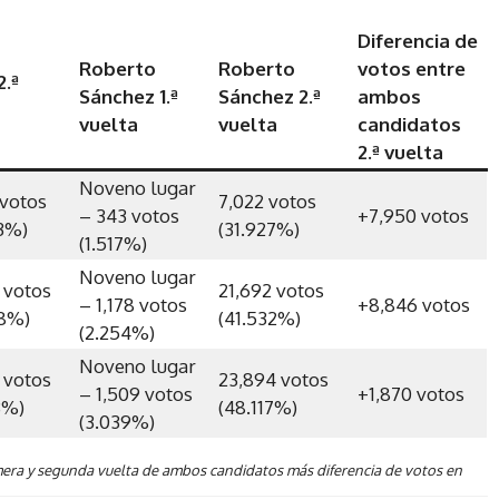
Diferencia de
Roberto
Roberto
votos entre
2.ª
Sánchez 1.ª
Sánchez 2.ª
ambos
vuelta
vuelta
candidatos
2.ª vuelta
Noveno lugar
 votos
7,022 votos
– 343 votos
+7,950 votos
3%)
(31.927%)
(1.517%)
Noveno lugar
 votos
21,692 votos
– 1,178 votos
+8,846 votos
68%)
(41.532%)
(2.254%)
Noveno lugar
 votos
23,894 votos
– 1,509 votos
+1,870 votos
3%)
(48.117%)
(3.039%)
mera y segunda vuelta de ambos candidatos más diferencia de votos
en