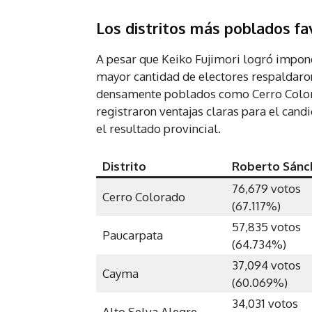
Los distritos más poblados f
A pesar que Keiko Fujimori logró imponers
mayor cantidad de electores respaldaro
densamente poblados como Cerro Colora
registraron ventajas claras para el cand
el resultado provincial.
Distrito
Roberto Sánc
76,679 votos
Cerro Colorado
(67.117%)
57,835 votos
Paucarpata
(64.734%)
37,094 votos
Cayma
(60.069%)
34,031 votos
Alto Selva Alegre