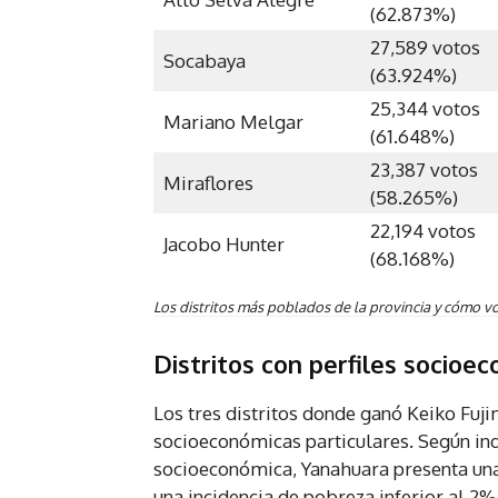
(62.873%)
27,589 votos
Socabaya
(63.924%)
25,344 votos
Mariano Melgar
(61.648%)
23,387 votos
Miraflores
(58.265%)
22,194 votos
Jacobo Hunter
(68.168%)
Los distritos más poblados de la provincia y cómo v
Distritos con perfiles socioe
Los tres distritos donde ganó Keiko Fuj
socioeconómicas particulares. Según indi
socioeconómica, Yanahuara presenta una
una incidencia de pobreza inferior al 2%