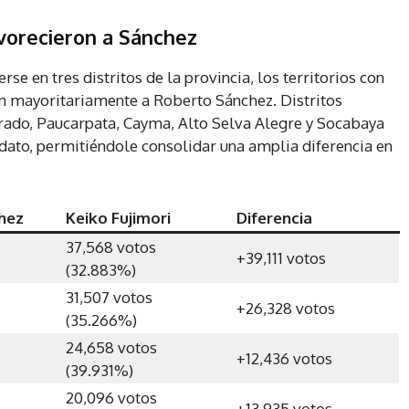
avorecieron a Sánchez
e en tres distritos de la provincia, los territorios con
n mayoritariamente a Roberto Sánchez. Distritos
do, Paucarpata, Cayma, Alto Selva Alegre y Socabaya
idato, permitiéndole consolidar una amplia diferencia en
hez
Keiko Fujimori
Diferencia
37,568 votos
+39,111 votos
(32.883%)
31,507 votos
+26,328 votos
(35.266%)
24,658 votos
+12,436 votos
(39.931%)
20,096 votos
+13,935 votos