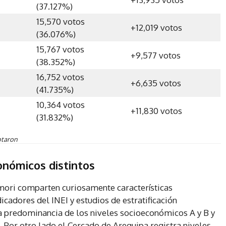
(37.127%)
15,570 votos
+12,019 votos
(36.076%)
15,767 votos
+9,577 votos
(38.352%)
16,752 votos
+6,635 votos
(41.735%)
10,364 votos
+11,830 votos
(31.832%)
otaron
conómicos distintos
imori comparten curiosamente características
cadores del INEI y estudios de estratificación
 predominancia de los niveles socioeconómicos A y B y
. Por otro lado el Cercado de Arequipa registra niveles