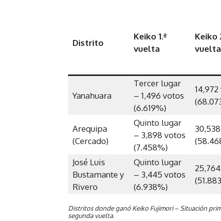
Keiko 1.ª
Keiko 
Distrito
vuelta
vuelta
Tercer lugar
14,972
Yanahuara
– 1,496 votos
(68.07
(6.619%)
Quinto lugar
Arequipa
30,538
– 3,898 votos
(Cercado)
(58.4
(7.458%)
José Luis
Quinto lugar
25,764
Bustamante y
– 3,445 votos
(51.88
Rivero
(6.938%)
Distritos donde ganó Keiko Fujimori
–
Situación pri
segunda vuelta
.