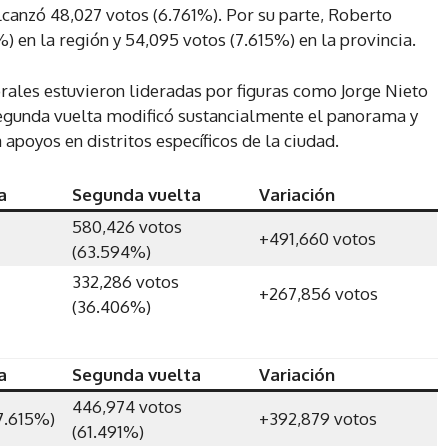
lcanzó 48,027 votos (6.761%). Por su parte, Roberto
 en la región y 54,095 votos (7.615%) en la provincia.
rales estuvieron lideradas por figuras como Jorge Nieto
segunda vuelta modificó sustancialmente el panorama y
apoyos en distritos específicos de la ciudad.
a
Segunda vuelta
Variación
580,426 votos
+491,660 votos
(63.594%)
332,286 votos
+267,856 votos
(36.406%)
a
Segunda vuelta
Variación
446,974 votos
7.615%)
+392,879 votos
(61.491%)