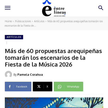
Home
Publicaciones
Artículos
Más de 60 propuestas arequipeñas tomarán los
escenarios de la Fiesta de...
ARTÍCULOS
Más de 60 propuestas arequipeñas
tomarán los escenarios de la
Fiesta de la Música 2026
By
Pamela Corahua
Facebook
X
WhatsApp