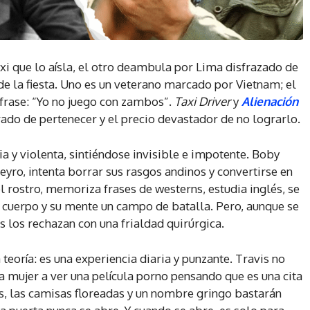
xi que lo aísla, el otro deambula por Lima disfrazado de
de la fiesta. Uno es un veterano marcado por Vietnam; el
frase: “Yo no juego con zambos”.
Taxi Driver
y
Alienación
ado de pertenecer y el precio devastador de no lograrlo.
ia y violenta, sintiéndose invisible e impotente. Boby
eyro, intenta borrar sus rasgos andinos y convertirse en
l rostro, memoriza frases de westerns, estudia inglés, se
cuerpo y su mente un campo de batalla. Pero, aunque se
s los rechazan con una frialdad quirúrgica.
teoría: es una experiencia diaria y punzante. Travis no
na mujer a ver una película porno pensando que es una cita
s, las camisas floreadas y un nombre gringo bastarán