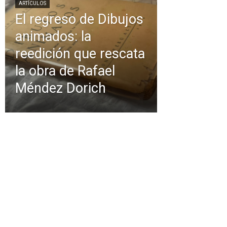
ARTÍCULOS
El regreso de Dibujos
animados: la
reedición que rescata
la obra de Rafael
Méndez Dorich