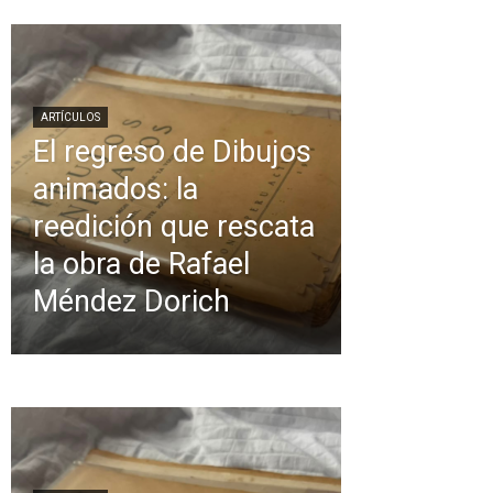
ARTÍCULOS
El regreso de Dibujos
animados: la
reedición que rescata
la obra de Rafael
Méndez Dorich