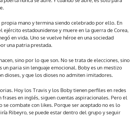
la puerta nunca se abre. Y cuando se abre, es solo para
e.
su propia mano y termina siendo celebrado por ello. En
l ejército estadounidense y muere en la guerra de Corea,
 negó en vida. Uno se vuelve héroe en una sociedad
or una patria prestada.
cen, sino por lo que son. No se trata de elecciones, sino
es un paria sin lenguaje emocional. Boby es un mestizo
n dioses, y que los dioses no admiten imitadores.
orias. Hoy los Travis y los Boby tienen perfiles en redes
en frases en inglés, siguen cuentas aspiracionales. Pero el
o se combate con likes. Porque ser aceptado no es lo
ría Ribeyro, se puede estar dentro del grupo y seguir