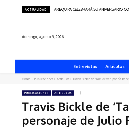
AREQUIPA CELEBRARÁ SU ANIVERSARIO CO
Tacna será sede del Festival de Autore
ACTUALIDAD
domingo, agosto 9, 2026
Entrevistas
Artículos
Home
Publicaciones
Artículos
Travis Bickle de ‘Taxi driver’ podría habe
PUBLICACIONES
ARTÍCULOS
Travis Bickle de ‘T
personaje de Julio