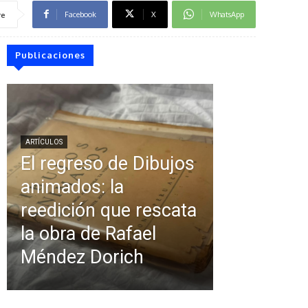
Facebook
X
WhatsApp
re
Publicaciones
ARTÍCULOS
El regreso de Dibujos
animados: la
reedición que rescata
la obra de Rafael
Méndez Dorich