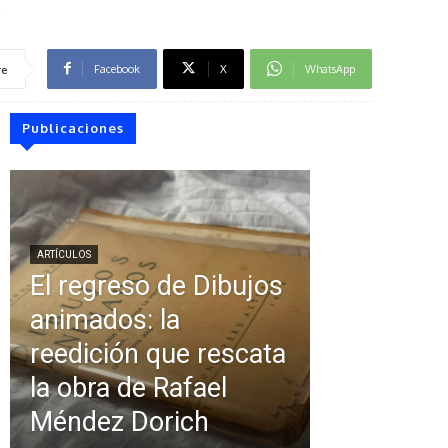
o
Facebook
X
WhatsApp
re
Publicaciones
ARTÍCULOS
El regreso de Dibujos
animados: la
reedición que rescata
la obra de Rafael
Méndez Dorich