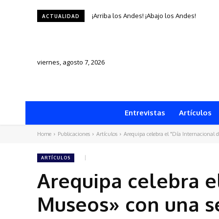
AREQUIPA CELEBRARÁ SU ANIVERSARIO CO
ACTUALIDAD
viernes, agosto 7, 2026
Entrevistas
Artículos
Home
Publicaciones
Artículos
Arequipa celebra el "Día Internacional d
ARTÍCULOS
Arequipa celebra el
Museos» con una se