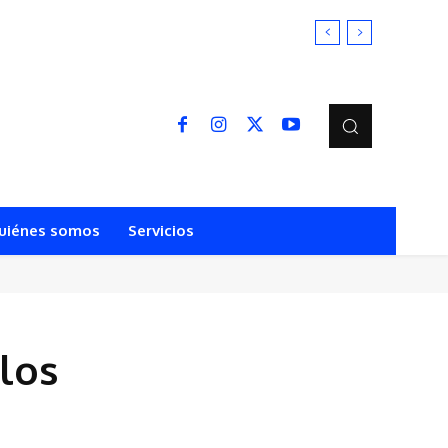
Ú
uiénes somos
Servicios
los