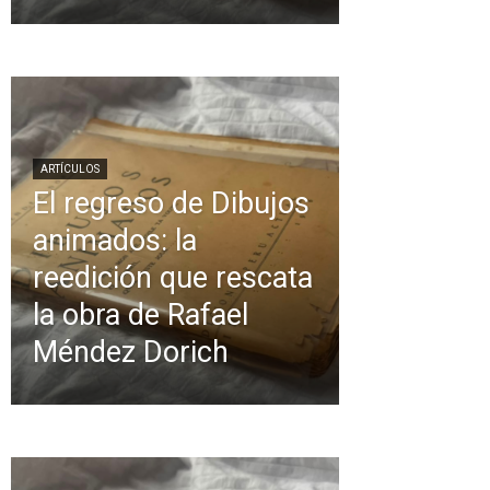
ARTÍCULOS
El regreso de Dibujos
animados: la
reedición que rescata
la obra de Rafael
Méndez Dorich