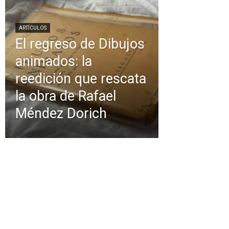
ARTÍCULOS
El regreso de Dibujos
animados: la
reedición que rescata
la obra de Rafael
Méndez Dorich