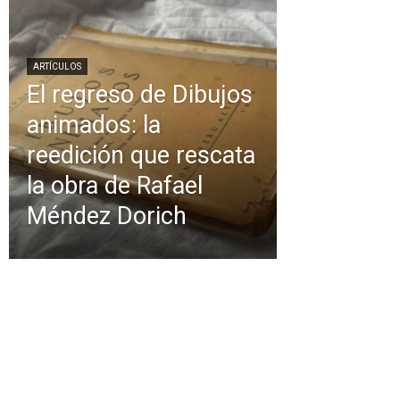
ARTÍCULOS
El regreso de Dibujos
animados: la
reedición que rescata
la obra de Rafael
Méndez Dorich