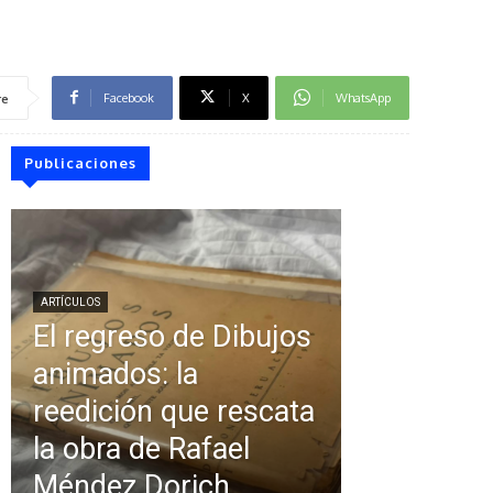
Facebook
X
WhatsApp
re
Publicaciones
ARTÍCULOS
El regreso de Dibujos
animados: la
reedición que rescata
la obra de Rafael
Méndez Dorich