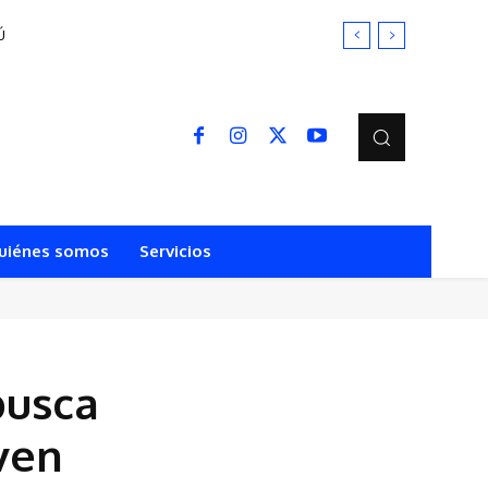
uiénes somos
Servicios
busca
ven