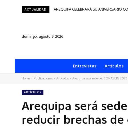
AREQUIPA CELEBRARÁ SU ANIVERSARIO CON 
Tacna será sede del Festival de Autores d
ACTUALIDAD
domingo, agosto 9, 2026
Entrevistas
Artículos
Home
Publicaciones
Artículos
Arequipa será sede del CONASEIN 2026 y
ARTÍCULOS
Arequipa será sed
reducir brechas de 