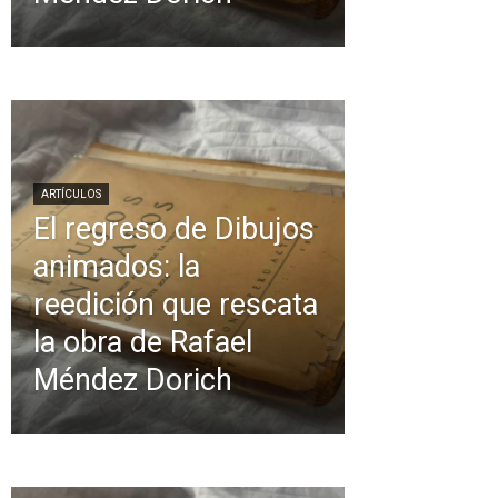
ARTÍCULOS
El regreso de Dibujos
animados: la
reedición que rescata
la obra de Rafael
Méndez Dorich