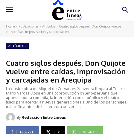
Home
Publicaciones
Artículos
Cuatro siglos después, Don Quijote vuelve
entre caídas, improvisación y carcajadas en...
ARTÍCULOS
Cuatro siglos después, Don Quijote
vuelve entre caídas, improvisación
y carcajadas en Arequipa
La clásica obra de Miguel de Cervantes Saavedra llegará al Teatro
Mario Vargas Llosa en una coproducción chileno-peruana que
apuesta por la comedia, la interacción con el público y el teatro
físico para acercar a nuevas generaciones a uno de los personajes
más influyentes de la literatura universal.
By
Redacción Entre Líneas
Facebook
X
WhatsApp