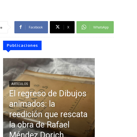
Facebook
X
WhatsApp
re
Publicaciones
ARTÍCULOS
El regreso de Dibujos
animados: la
reedición que rescata
la obra de Rafael
Méndez Dorich