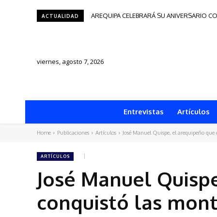
AREQUIPA CELEBRARÁ SU ANIVERSARIO CO
ACTUALIDAD
viernes, agosto 7, 2026
Entrevistas
Artículos
Home
Publicaciones
Artículos
José Manuel Quispe, el arequipeño que
ARTÍCULOS
José Manuel Quispe
conquistó las mon