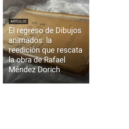
ARTÍCULOS
El regreso de Dibujos
animados: la
reedición que rescata
la obra de Rafael
Méndez Dorich