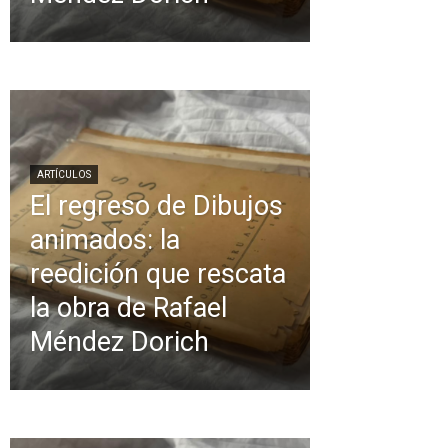
ARTÍCULOS
El regreso de Dibujos
animados: la
reedición que rescata
la obra de Rafael
Méndez Dorich