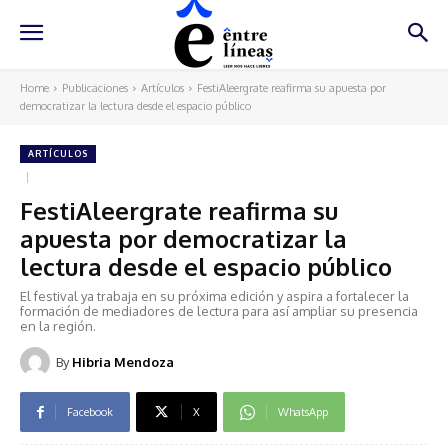
Home
Publicaciones
Artículos
FestiAleergrate reafirma su apuesta por
democratizar la lectura desde el espacio público
ARTÍCULOS
FestiAleergrate reafirma su
apuesta por democratizar la
lectura desde el espacio público
El festival ya trabaja en su próxima edición y aspira a fortalecer la
formación de mediadores de lectura para así ampliar su presencia
en la región.
By
Hibria Mendoza
Facebook
X
WhatsApp