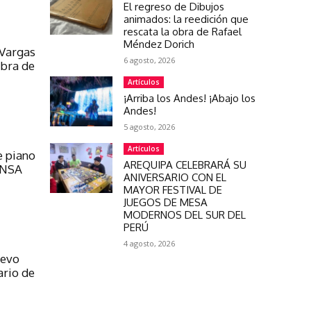
El regreso de Dibujos
animados: la reedición que
rescata la obra de Rafael
Méndez Dorich
 Vargas
6 agosto, 2026
obra de
Artículos
¡Arriba los Andes! ¡Abajo los
Andes!
5 agosto, 2026
Artículos
e piano
AREQUIPA CELEBRARÁ SU
 UNSA
ANIVERSARIO CON EL
MAYOR FESTIVAL DE
JUEGOS DE MESA
MODERNOS DEL SUR DEL
PERÚ
4 agosto, 2026
uevo
ario de