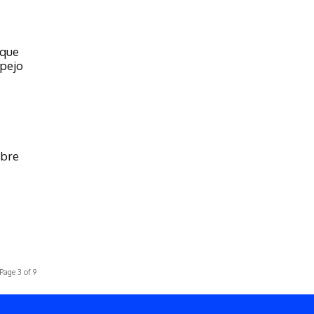
 que
spejo
abre
Page 3 of 9