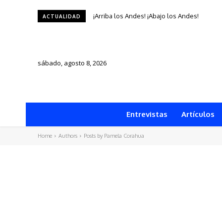
¡Arriba los Andes! ¡Abajo los Andes!
ACTUALIDAD
sábado, agosto 8, 2026
Entrevistas
Artículos
Home
Authors
Posts by Pamela Corahua