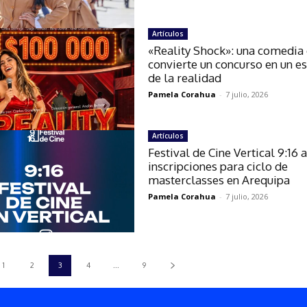
Artículos
«Reality Shock»: una comedia
convierte un concurso en un e
de la realidad
Pamela Corahua
-
7 julio, 2026
Artículos
Festival de Cine Vertical 9:16 
inscripciones para ciclo de
masterclasses en Arequipa
Pamela Corahua
-
7 julio, 2026
1
2
3
4
...
9