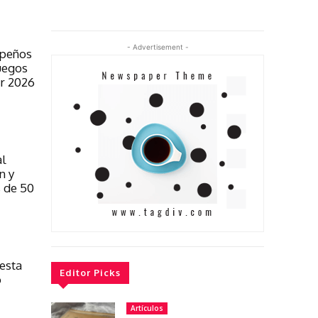
- Advertisement -
ipeños
Juegos
r 2026
al
n y
 de 50
iesta
Editor Picks
o
Artículos