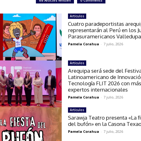
68 Articles Written
0 Comments
Artículos
Cuatro paradeportistas arequ
representarán al Perú en los 
Parasuramericanos Valledupa
Pamela Corahua
-
7 julio, 2026
Artículos
Arequipa será sede del Festiv
Latinoamericano de Innovació
Tecnología FLIT 2026 con más
expertos internacionales
Pamela Corahua
-
7 julio, 2026
Artículos
Sarawja Teatro presenta «La f
del bufón» en la Casona Texa
Pamela Corahua
-
7 julio, 2026