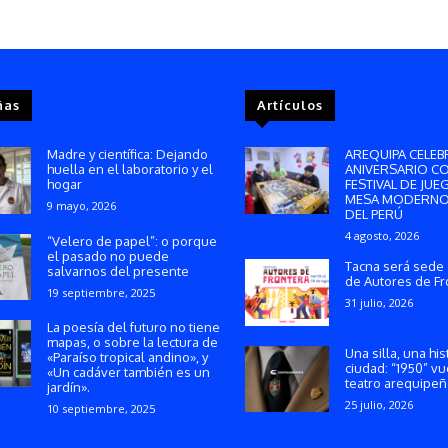
ñas
Artículos
Madre y científica: Dejando
AREQUIPA CELEB
huella en el laboratorio y el
ANIVERSARIO C
hogar
FESTIVAL DE JUE
MESA MODERNO
9 mayo, 2026
DEL PERÚ
4 agosto, 2026
“Velero de papel”: o porque
el pasado no puede
Tacna será sede 
salvarnos del presente
de Autores de Fr
19 septiembre, 2025
31 julio, 2026
La poesía del futuro no tiene
mapas, o sobre la lectura de
Una silla, una his
«Paraíso tropical andino», y
ciudad: “1950” vu
«Un cadáver también es un
teatro arequipe
jardín».
25 julio, 2026
10 septiembre, 2025