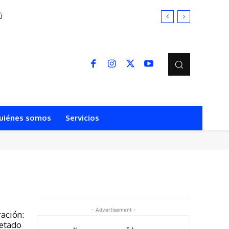
Ú
uiénes somos
Servicios
- Advertisement -
ración:
retado