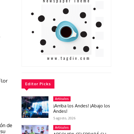
a
Flor
Editor Picks
Artículos
¡Arriba los Andes! ¡Abajo los
Andes!
5 agosto, 2026
ión de
Artículos
 su