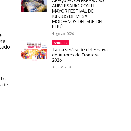
AREQUIPA CELEBRARÁ SU
ANIVERSARIO CON EL
MAYOR FESTIVAL DE
JUEGOS DE MESA
MODERNOS DEL SUR DEL
PERÚ
4 agosto, 2026
e
ura
Artículos
rcado
Tacna será sede del Festival
de Autores de Frontera
2026
31 julio, 2026
rto
s de