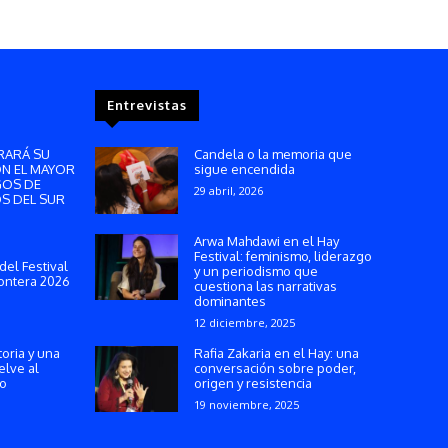
Entrevistas
RARÁ SU
Candela o la memoria que
ON EL MAYOR
sigue encendida
GOS DE
29 abril, 2026
S DEL SUR
Arwa Mahdawi en el Hay
Festival: feminismo, liderazgo
del Festival
y un periodismo que
ontera 2026
cuestiona las narrativas
dominantes
12 diciembre, 2025
toria y una
Rafia Zakaria en el Hay: una
elve al
conversación sobre poder,
ño
origen y resistencia
19 noviembre, 2025