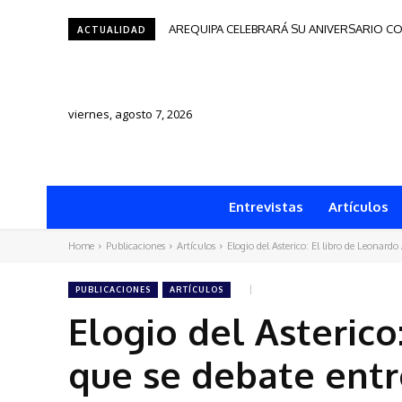
AREQUIPA CELEBRARÁ SU ANIVERSARIO CON 
Tacna será sede del Festival de Autores d
ACTUALIDAD
viernes, agosto 7, 2026
Entrevistas
Artículos
Home
Publicaciones
Artículos
Elogio del Asterico: El libro de Leonardo
PUBLICACIONES
ARTÍCULOS
Elogio del Asterico
que se debate entr