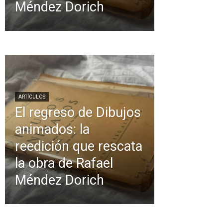
Méndez Dorich
ARTÍCULOS
El regreso de Dibujos
animados: la
reedición que rescata
la obra de Rafael
Méndez Dorich