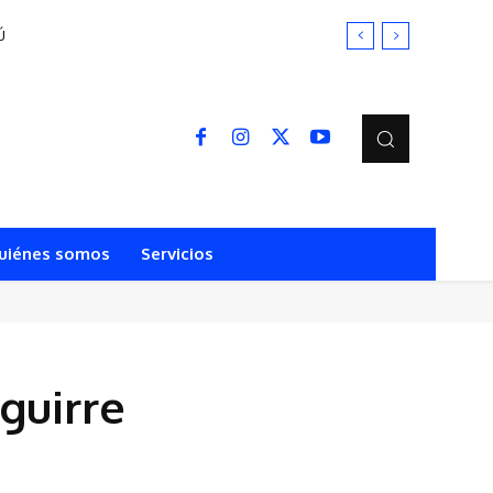
uiénes somos
Servicios
guirre