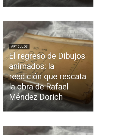
ARTÍCULOS
El regreso de Dibujos
animados: la
reedición que rescata
la obra de Rafael
Méndez Dorich