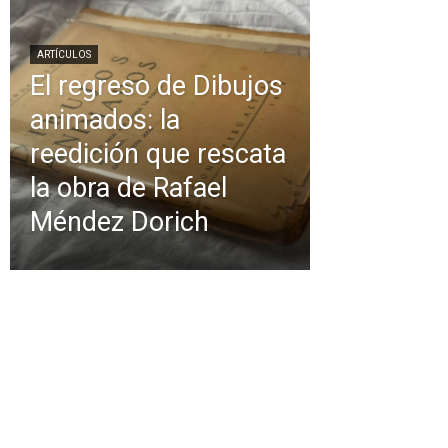
ARTÍCULOS
El regreso de Dibujos
animados: la
reedición que rescata
la obra de Rafael
Méndez Dorich