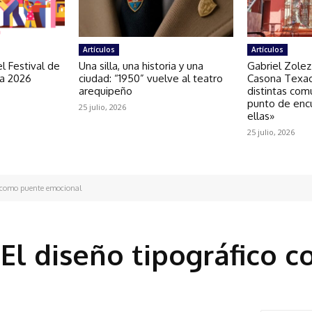
Artículos
Artículos
l Festival de
Una silla, una historia y una
Gabriel Zolez
ra 2026
ciudad: “1950” vuelve al teatro
Casona Texao
arequipeño
distintas com
punto de enc
25 julio, 2026
ellas»
25 julio, 2026