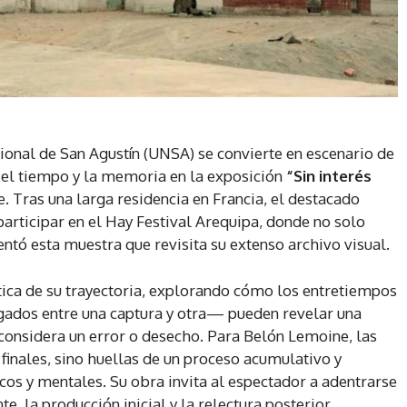
ional de San Agustín (UNSA) se convierte en escenario de
 el tiempo y la memoria en la exposición
“Sin interés
 Tras una larga residencia en Francia, el destacado
 participar en el Hay Festival Arequipa, donde no solo
ntó esta muestra que revisita su extenso archivo visual.
ítica de su trayectoria, explorando cómo los entretiempos
dos entre una captura y otra— pueden revelar una
 considera un error o desecho. Para Belón Lemoine, las
inales, sino huellas de un proceso acumulativo y
icos y mentales. Su obra invita al espectador a adentrarse
e, la producción inicial y la relectura posterior,