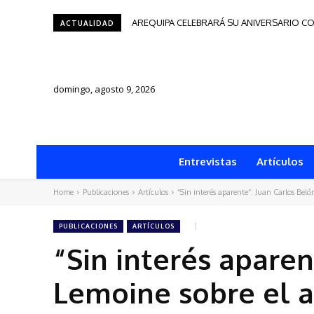
AREQUIPA CELEBRARÁ SU ANIVERSARIO CO
Tacna será sede del Festival de Autores
ACTUALIDAD
domingo, agosto 9, 2026
Entrevistas
Artículos
Home
Publicaciones
Artículos
“Sin interés aparente”: Juan Carlos Belón
PUBLICACIONES
ARTÍCULOS
“Sin interés aparen
Lemoine sobre el a