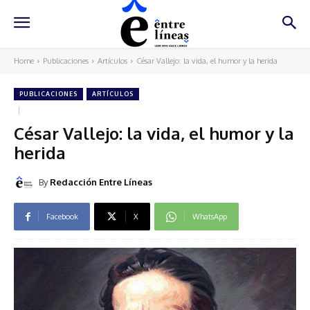
Home
Publicaciones
Artículos
César Vallejo: la vida, el humor y la herida
PUBLICACIONES
ARTÍCULOS
César Vallejo: la vida, el humor y la
herida
By
Redacción Entre Líneas
Facebook
X
WhatsApp