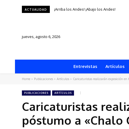
¡Arriba los Andes! ¡Abajo los Andes!
AREQUIPA CELEBRARÁ SU ANIVERSARIO C
ACTUALIDAD
jueves, agosto 6, 2026
Entrevistas
Artículos
Home
Publicaciones
Artículos
Caricaturistas realizarán exposición e
PUBLICACIONES
ARTÍCULOS
Caricaturistas rea
póstumo a «Chalo 