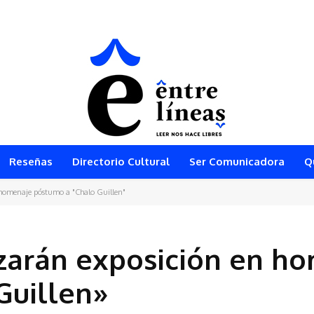
ON EL MAYOR FESTIVAL DE JUEGOS DE MESA MODERNOS DEL SUR DEL PE
Reseñas
Directorio Cultural
Ser Comunicadora
Q
n homenaje póstumo a "Chalo Guillen"
lizarán exposición en h
Guillen»