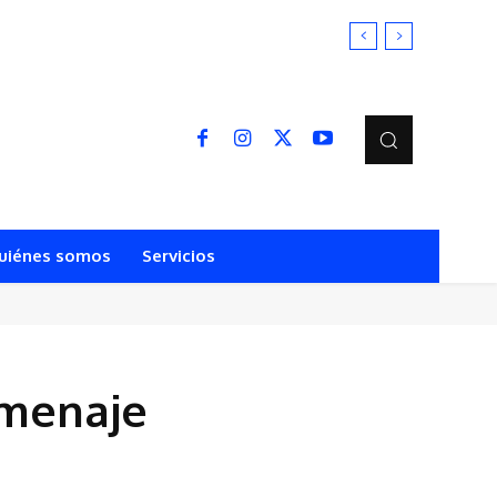
RÚ
uiénes somos
Servicios
omenaje