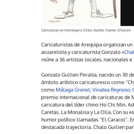
Caricaturas en homenaje a Chalo Guillén. Fuente: Difusión.
Caricaturistas de Arequipa organizan u
acuarelista y caricaturista Gonzalo «
Chal
reúne a 36 artistas locales, nacionales e
Gonzalo Guillen Peralta, nacido un 30 de
ámbito artístico caricaturesco como “Cha
como
Málaga Grenet
,
Vinatea Reynoso
,
premio internacional de caricaturas de 
caricatura del líder chino Ho Chi Min. A
Caretas, La Monalisa y La Olla. Con su es
humor político llamadas “El Caracol”. E
destacada trayectoria. Chalo Guillen pa