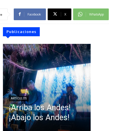
Facebook
X
WhatsApp
re
Publicaciones
ARTÍCULOS
¡Arriba los Andes!
¡Abajo los Andes!