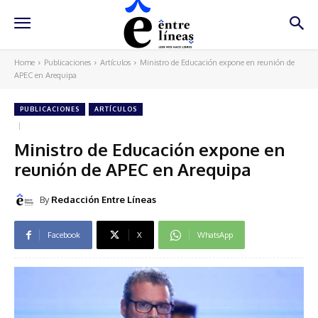
Home
Publicaciones
Artículos
Ministro de Educación expone en reunión de
APEC en Arequipa
PUBLICACIONES
ARTÍCULOS
Ministro de Educación expone en
reunión de APEC en Arequipa
By
Redacción Entre Líneas
Facebook
X
WhatsApp