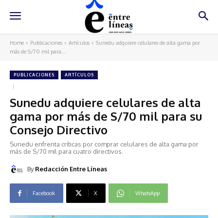
Home
Publicaciones
Artículos
Sunedu adquiere celulares de alta gama por
más de S/70 mil para...
PUBLICACIONES
ARTÍCULOS
Sunedu adquiere celulares de alta
gama por más de S/70 mil para su
Consejo Directivo
Sunedu enfrenta críticas por comprar celulares de alta gama por
más de S/70 mil para cuatro directivos.
By
Redacción Entre Líneas
Facebook
X
WhatsApp