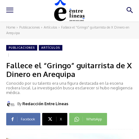
Home
Publicaciones
Artículos
Fallece el “Gringo” guitarrista de X Dinero en
Arequipa
PUBLICACIONES
ARTÍCULOS
Fallece el “Gringo” guitarrista de X
Dinero en Arequipa
Conocido por su talento era una figura destacada en la escena
rockera local. La investigación busca esclarecer si hubo negligencia
médica.
By
Redacción Entre Líneas
Facebook
X
WhatsApp