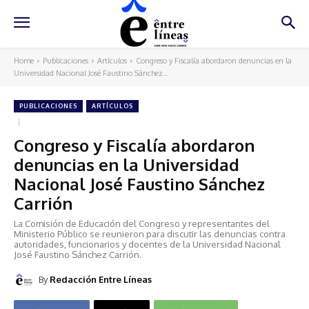
Home
Publicaciones
Artículos
Congreso y Fiscalía abordaron denuncias en la
Universidad Nacional José Faustino Sánchez...
PUBLICACIONES
ARTÍCULOS
Congreso y Fiscalía abordaron
denuncias en la Universidad
Nacional José Faustino Sánchez
Carrión
La Comisión de Educación del Congreso y representantes del
Ministerio Público se reunieron para discutir las denuncias contra
autoridades, funcionarios y docentes de la Universidad Nacional
José Faustino Sánchez Carrión.
By
Redacción Entre Líneas