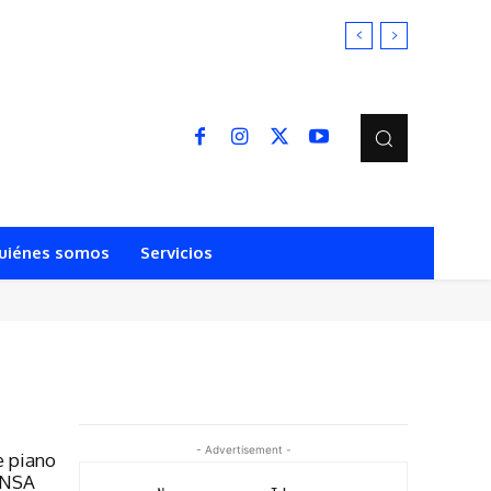
uiénes somos
Servicios
- Advertisement -
e piano
 UNSA