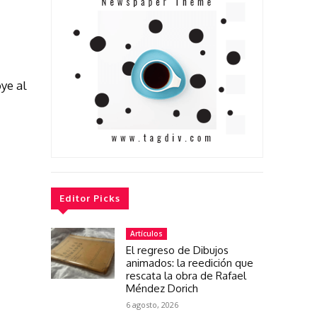
ye al
Editor Picks
Artículos
El regreso de Dibujos
animados: la reedición que
rescata la obra de Rafael
Méndez Dorich
6 agosto, 2026