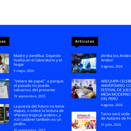
ñas
Artículos
Madre y científica: Dejando
¡Arriba los Andes
huella en el laboratorio y el
Andes!
hogar
5 agosto, 2026
9 mayo, 2026
“Velero de papel”: o porque
AREQUIPA CELEB
el pasado no puede
ANIVERSARIO C
salvarnos del presente
FESTIVAL DE JUE
MESA MODERNO
19 septiembre, 2025
DEL PERÚ
4 agosto, 2026
La poesía del futuro no tiene
mapas, o sobre la lectura de
Tacna será sede 
«Paraíso tropical andino», y
de Autores de Fr
«Un cadáver también es un
jardín».
31 julio, 2026
10 septiembre, 2025