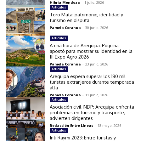
Hibria Mendoza
-
1 julio, 2026
Artículos
Toro Mata: patrimonio, identidad y
turismo en disputa
Pamela Corahua
-
30 junio, 2026
Artículos
A una hora de Arequipa: Puquina
apostó para mostrar su identidad en la
III Expo Agro 2026
Pamela Corahua
-
23 junio, 2026
Artículos
Arequipa espera superar los 180 mil
turistas extranjeros durante temporada
alta
Pamela Corahua
-
11 junio, 2026
Artículos
Asociación civil INDP: Arequipa enfrenta
problemas en turismo y transporte,
advierten dirigentes
Redacción Entre Líneas
-
18 mayo, 2026
Artículos
Inti Raymi 2023: Entre turistas y