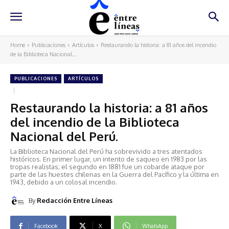
Home
Publicaciones
Artículos
Restaurando la historia: a 81 años del incendio
de la Biblioteca Nacional...
PUBLICACIONES
ARTÍCULOS
Restaurando la historia: a 81 años
del incendio de la Biblioteca
Nacional del Perú.
La Biblioteca Nacional del Perú ha sobrevivido a tres atentados
históricos. En primer lugar, un intento de saqueo en 1983 por las
tropas realistas; el segundo en 1881 fue un cobarde ataque por
parte de las huestes chilenas en la Guerra del Pacífico y la última en
1943, debido a un colosal incendio.
By
Redacción Entre Líneas
Facebook
X
WhatsApp